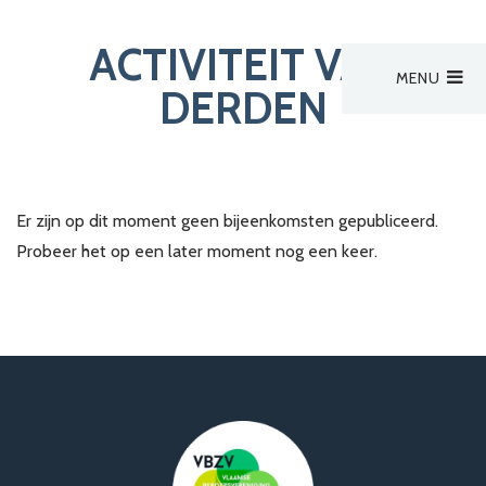
ACTIVITEIT VAN
MENU
Hoofdmenu
DERDEN
Activiteiten
Activiteiten
Activiteit van derden
Er zijn op dit moment geen bijeenkomsten gepubliceerd.
Zoek een verpleegkundige
Probeer het op een later moment nog een keer.
Bestuur
Aanmelden