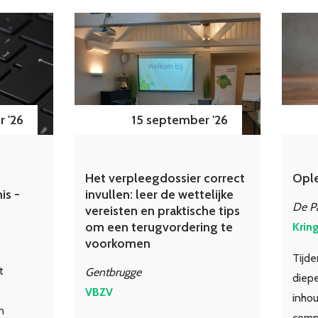
 '26
15 september '26
Het verpleegdossier correct
Ople
is -
invullen: leer de wettelijke
De P
vereisten en praktische tips
om een terugvordering te
Krin
voorkomen
Tijd
t
Gentbrugge
diepe
VBZV
inhou
n
compl