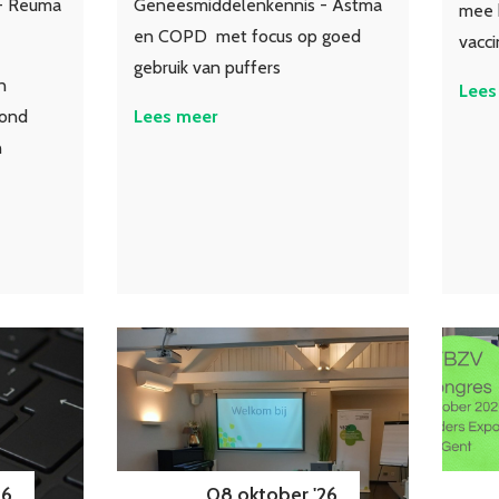
- Reuma
Geneesmiddelenkennis - Astma
mee b
en COPD met focus op goed
vacc
gebruik van puffers
n
Lees
rond
Lees meer
n
26
08 oktober '26