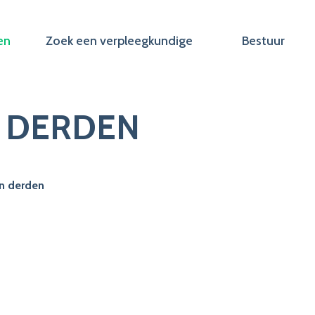
en
Zoek een verpleegkundige
Bestuur
N DERDEN
an derden