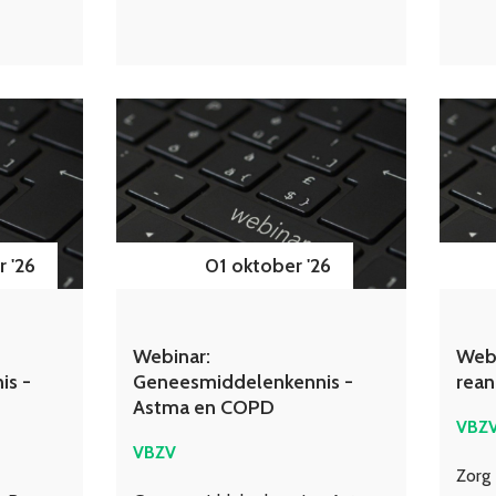
 '26
01 oktober '26
Webinar:
Webi
is -
Geneesmiddelenkennis -
rean
Astma en COPD
VBZ
VBZV
Zorg 