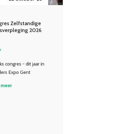
res Zelfstandige
sverpleging 2026
V
jks congres - dit jaar in
ders Expo Gent
 meer