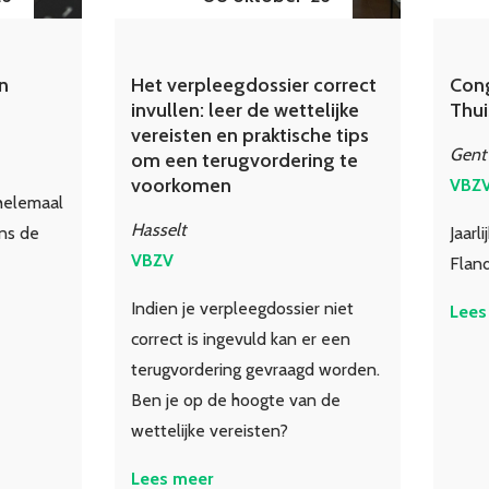
n
Het verpleegdossier correct
Cong
invullen: leer de wettelijke
Thui
vereisten en praktische tips
Gent
om een terugvordering te
voorkomen
VBZ
 helemaal
Hasselt
ens de
Jaarli
VBZV
Flan
Indien je verpleegdossier niet
Lees
correct is ingevuld kan er een
terugvordering gevraagd worden.
Ben je op de hoogte van de
wettelijke vereisten?
Lees meer