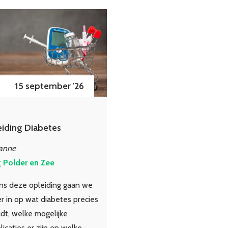
15 september '26
iding Diabetes
anne
g Polder en Zee
ens deze opleiding gaan we
r in op wat diabetes precies
dt, welke mogelijke
icaties er zijn en welke