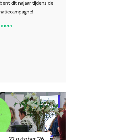
ent dit najaar tijdens de
inatiecampagne!
 meer
22 oktober '26