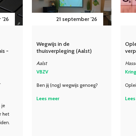
 '26
21 september '26
Wegwijs in de
Ople
is -
thuisverpleging (Aalst)
verp
Aalst
Hasse
VBZV
Krin
-
Ben jij (nog) wegwijs genoeg?
Oplei
Lees meer
Lees
 je
r het
iden.