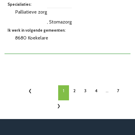
Specialiaties:
Palliatieve zorg
Stomazorg
Ik werk in volgende gemeenten:
8680 Koekelare
1
2
3
4
...
7