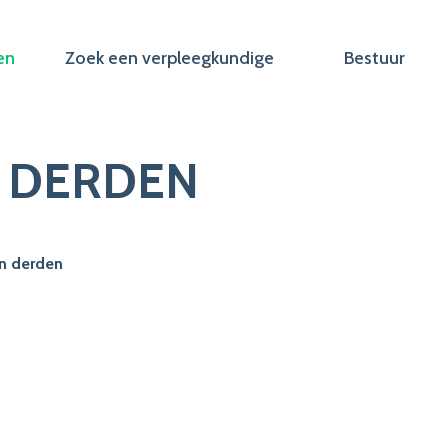
en
Zoek een verpleegkundige
Bestuur
N DERDEN
an derden