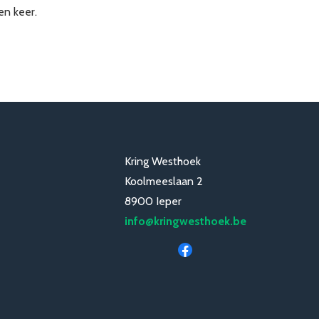
en keer.
Kring Westhoek
Koolmeeslaan 2
8900 Ieper
info@kringwesthoek.be