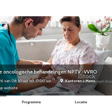
tie oncologische behandelingen NPTV -VVRO
6 van 08:30 uur tot 17:00 uur
Kantoren I-Mens
op website
Programma
Locatie