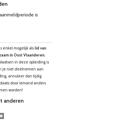
den
 aanmeldperiode is
 enkel mogelijk als
lid van
aam in Oost Vlaanderen.
plaatsen in deze opleiding is
an je niet deelnemen aan
ing, annuleer dan tijdig
plaats door iemand anders
omen worden!
t anderen
kedIn
E-mail