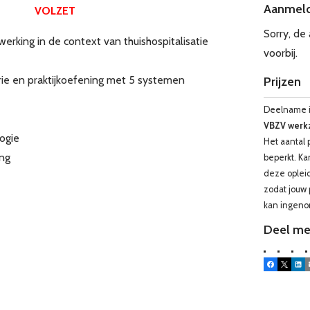
Aanmel
VOLZET
Sorry, de
rking in de context van thuishospitalisatie
voorbij.
orie en praktijkoefening met 5 systemen
Prijzen
Deelname is
VBZV werkz
ogie
Het aantal 
ing
beperkt. K
deze opleid
zodat jouw 
kan ingen
Deel me
Facebook
X
Lin