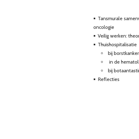
Tansmurale samenwe
oncologie
Veilig werken: the
Thuishospitalisatie
bij borstkanker
in de hematol
bij botaantast
Reflecties