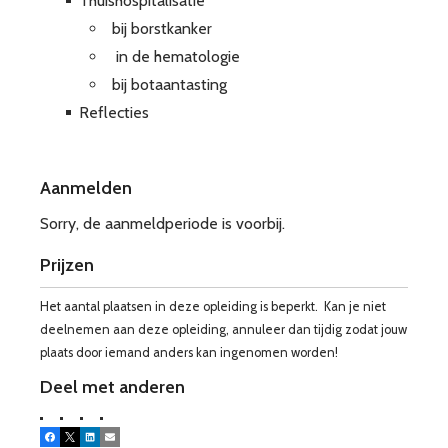
Thuishospitalisatie
bij borstkanker
in de hematologie
bij botaantasting
Reflecties
Aanmelden
Sorry, de aanmeldperiode is voorbij.
Prijzen
Het aantal plaatsen in deze opleiding is beperkt. Kan je niet
deelnemen aan deze opleiding, annuleer dan tijdig zodat jouw
plaats door iemand anders kan ingenomen worden!
Deel met anderen
Facebook
X
LinkedIn
E-mail