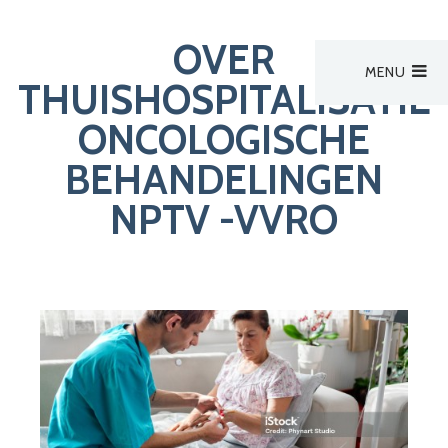
OVER
MENU
Hoofdmenu
THUISHOSPITALISATIE
Activiteiten
ONCOLOGISCHE
Activiteiten
Activiteit van derden
BEHANDELINGEN
NPTV -VVRO
Zoek een verpleegkundige
Bestuur
Aanmelden